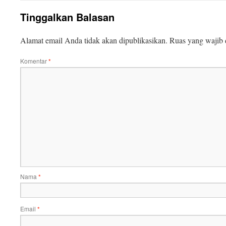
Tinggalkan Balasan
Alamat email Anda tidak akan dipublikasikan.
Ruas yang wajib 
Komentar
*
Nama
*
Email
*