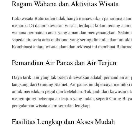
Ragam Wahana dan Aktivitas Wisata
Lokawisata Baturraden tidak hanya menawarkan panorama alam,
menarik. Di dalam kawasan wisata, terdapat kolam renang alami
wahana permainan anak yang aman dan menyenangkan. Selain itu, t
sepeda air, serta area outbound yang sering dimanfaatkan untuk 
Kombinasi antara wisata alam dan rekreasi ini membuat Baturra
Pemandian Air Panas dan Air Terjun
Daya tarik lain yang tak boleh dilewatkan adalah pemandian air
langsung dari Gunung Slamet. Air panas ini dipercaya memiliki 
untuk meredakan pegal dan kelelahan. Tak jauh dari kawasan ut
mengunjungi beberapa air terjun yang indah, seperti Curug B
pengalaman wisata alam semakin lengkap.
Fasilitas Lengkap dan Akses Mudah