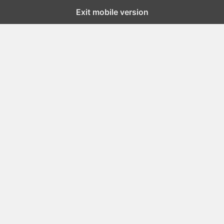
Exit mobile version