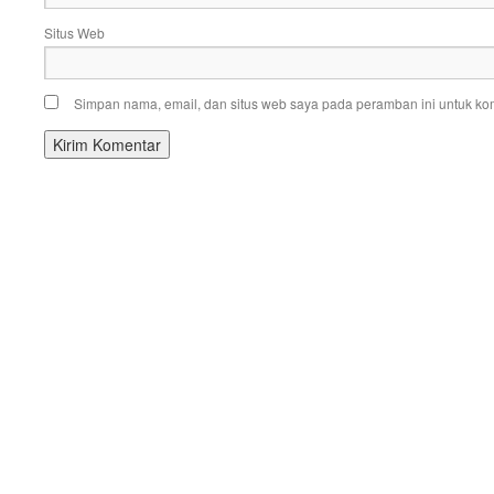
Situs Web
Simpan nama, email, dan situs web saya pada peramban ini untuk kom