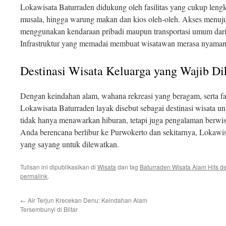
Lokawisata Baturraden didukung oleh fasilitas yang cukup lengkap,
musala, hingga warung makan dan kios oleh-oleh. Akses menuju 
menggunakan kendaraan pribadi maupun transportasi umum dari
Infrastruktur yang memadai membuat wisatawan merasa nyaman
Destinasi Wisata Keluarga yang Wajib Di
Dengan keindahan alam, wahana rekreasi yang beragam, serta fa
Lokawisata Baturraden layak disebut sebagai destinasi wisata u
tidak hanya menawarkan hiburan, tetapi juga pengalaman berwi
Anda berencana berlibur ke Purwokerto dan sekitarnya, Lokawisa
yang sayang untuk dilewatkan.
Tulisan ini dipublikasikan di
Wisata
dan tag
Baturraden Wisata Alam Hits 
permalink
.
←
Air Terjun Krecekan Denu: Keindahan Alam
Tersembunyi di Blitar