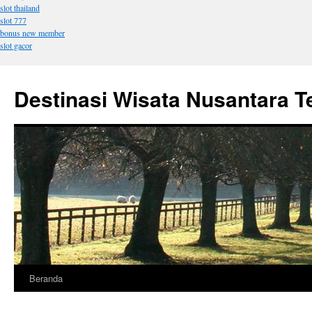
slot thailand
slot 777
bonus new member
slot gacor
Destinasi Wisata Nusantara T
Beranda
Langsung
ke