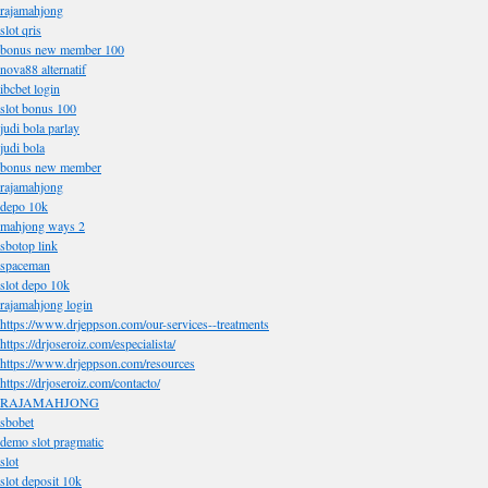
rajamahjong
slot qris
bonus new member 100
nova88 alternatif
ibcbet login
slot bonus 100
judi bola parlay
judi bola
bonus new member
rajamahjong
depo 10k
mahjong ways 2
sbotop link
spaceman
slot depo 10k
rajamahjong login
https://www.drjeppson.com/our-services--treatments
https://drjoseroiz.com/especialista/
https://www.drjeppson.com/resources
https://drjoseroiz.com/contacto/
RAJAMAHJONG
sbobet
demo slot pragmatic
slot
slot deposit 10k