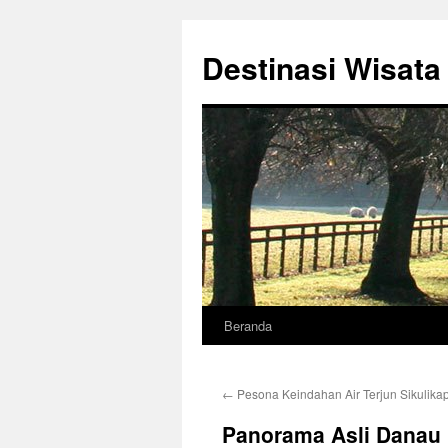
Destinasi Wisata
Beranda
Langsung
ke
←
Pesona Keindahan Air Terjun Sikulikap
isi
Panorama Asli Danau