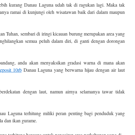
ebih kurang Danau Laguna udah tak di ragukan lagi. Maka tak
amanya ramai di kunjungi oleh wisatawan baik dari dalam maupun
an Tuhan, sembari di iringi kicauan burung merupakan area yang
nghilangkan semua peluh dalam diri, di ganti dengan dorongan
pandang, anda akan menyaksikan gradasi warna di mana akan
deposit 10rb
Danau Laguna yang berwarna hijau dengan air laut
erdekatan dengan laut, namun airnya selamanya tawar tidak
nau Laguna terhitung miliki peran penting bagi penduduk yang
ila dan ikan gurame.
una terhitung berguna untuk pengairan area perkebunan yang di