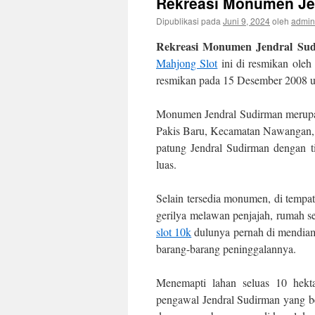
Rekreasi Monumen Jen
Dipublikasi pada
Juni 9, 2024
oleh
admin
Rekreasi Monumen Jendral Sud
Mahjong Slot
ini di resmikan ole
resmikan pada 15 Desember 2008 u
Monumen Jendral Sudirman merupaka
Pakis Baru, Kecamatan Nawangan, K
patung Jendral Sudirman dengan ti
luas.
Selain tersedia monumen, di tempa
gerilya melawan penjajah, rumah s
slot 10k
dulunya pernah di mendiami
barang-barang peninggalannya.
Menemapti lahan seluas 10 hekta
pengawal Jendral Sudirman yang 