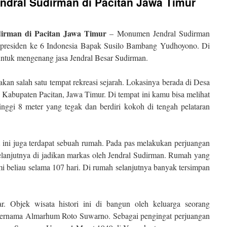
dral Sudirman di Pacitan Jawa Timur
irman di Pacitan Jawa Timur
– Monumen Jendral Sudirman
h presiden ke 6 Indonesia Bapak Susilo Bambang Yudhoyono. Di
ntuk mengenang jasa Jendral Besar Sudirman.
n salah satu tempat rekreasi sejarah. Lokasinya berada di Desa
abupaten Pacitan, Jawa Timur. Di tempat ini kamu bisa melihat
nggi 8 meter yang tegak dan berdiri kokoh di tengah pelataran
t ini juga terdapat sebuah rumah. Pada pas melakukan perjuangan
elanjutnya di jadikan markas oleh Jendral Sudirman. Rumah yang
 beliau selama 107 hari. Di rumah selanjutnya banyak tersimpan
r. Objek wisata histori ini di bangun oleh keluarga seorang
bernama Almarhum Roto Suwarno. Sebagai pengingat perjuangan