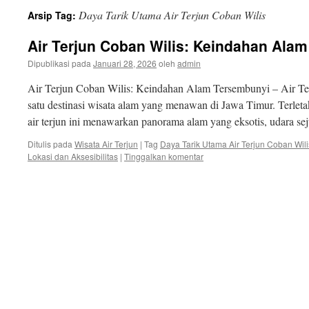
Daya Tarik Utama Air Terjun Coban Wilis
Arsip Tag:
isi
Air Terjun Coban Wilis: Keindahan Ala
Dipublikasi pada
Januari 28, 2026
oleh
admin
Air Terjun Coban Wilis: Keindahan Alam Tersembunyi – Air Te
satu destinasi wisata alam yang menawan di Jawa Timur. Terlet
air terjun ini menawarkan panorama alam yang eksotis, udara se
Ditulis pada
Wisata Air Terjun
|
Tag
Daya Tarik Utama Air Terjun Coban Wili
Lokasi dan Aksesibilitas
|
Tinggalkan komentar