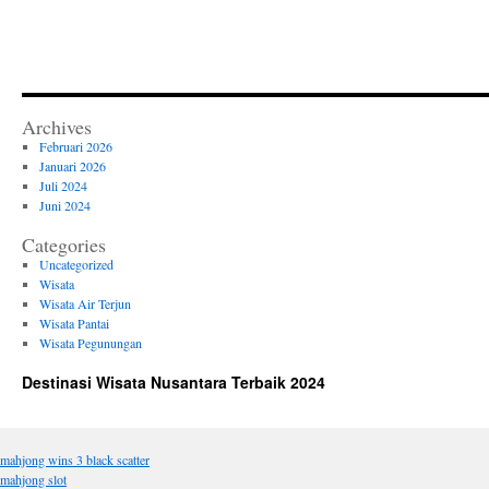
Archives
Februari 2026
Januari 2026
Juli 2024
Juni 2024
Categories
Uncategorized
Wisata
Wisata Air Terjun
Wisata Pantai
Wisata Pegunungan
Destinasi Wisata Nusantara Terbaik 2024
mahjong wins 3 black scatter
mahjong slot