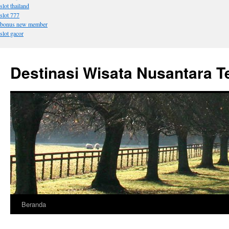
slot thailand
slot 777
bonus new member
slot gacor
Destinasi Wisata Nusantara T
Beranda
Langsung
ke