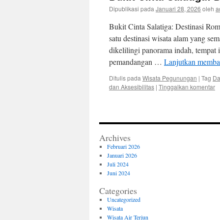
Dipublikasi pada
Januari 28, 2026
oleh
a
Bukit Cinta Salatiga: Destinasi Ro
satu destinasi wisata alam yang se
dikelilingi panorama indah, tempat 
pemandangan …
Lanjutkan memb
Ditulis pada
Wisata Pegunungan
|
Tag
Da
dan Aksesibilitas
|
Tinggalkan komentar
Archives
Februari 2026
Januari 2026
Juli 2024
Juni 2024
Categories
Uncategorized
Wisata
Wisata Air Terjun