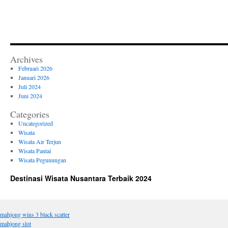
Archives
Februari 2026
Januari 2026
Juli 2024
Juni 2024
Categories
Uncategorized
Wisata
Wisata Air Terjun
Wisata Pantai
Wisata Pegunungan
Destinasi Wisata Nusantara Terbaik 2024
mahjong wins 3 black scatter
mahjong slot