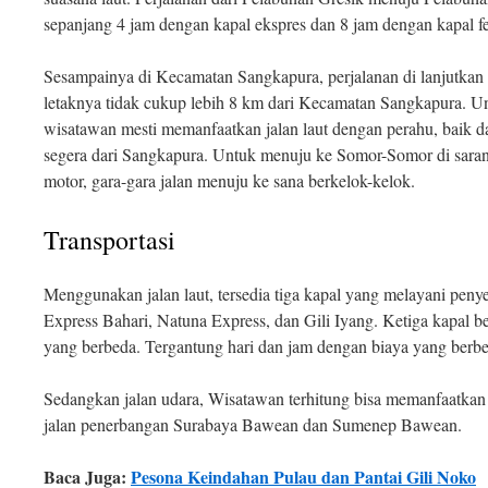
sepanjang 4 jam dengan kapal ekspres dan 8 jam dengan kapal feri
Sesampainya di Kecamatan Sangkapura, perjalanan di lanjutka
letaknya tidak cukup lebih 8 km dari Kecamatan Sangkapura. 
wisatawan mesti memanfaatkan jalan laut dengan perahu, baik da
segera dari Sangkapura. Untuk menuju ke Somor-Somor di sar
motor, gara-gara jalan menuju ke sana berkelok-kelok.
Transportasi
Menggunakan jalan laut, tersedia tiga kapal yang melayani pen
Express Bahari, Natuna Express, dan Gili Iyang. Ketiga kapal b
yang berbeda. Tergantung hari dan jam dengan biaya yang berbe
Sedangkan jalan udara, Wisatawan terhitung bisa memanfaatkan 
jalan penerbangan Surabaya Bawean dan Sumenep Bawean.
Baca Juga:
Pesona Keindahan Pulau dan Pantai Gili Noko