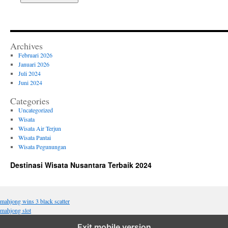
Archives
Februari 2026
Januari 2026
Juli 2024
Juni 2024
Categories
Uncategorized
Wisata
Wisata Air Terjun
Wisata Pantai
Wisata Pegunungan
Destinasi Wisata Nusantara Terbaik 2024
mahjong wins 3 black scatter
mahjong slot
Exit mobile version