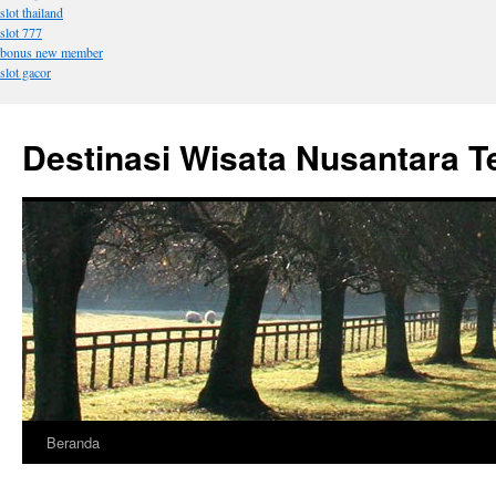
slot thailand
slot 777
bonus new member
slot gacor
Destinasi Wisata Nusantara T
Beranda
Langsung
ke