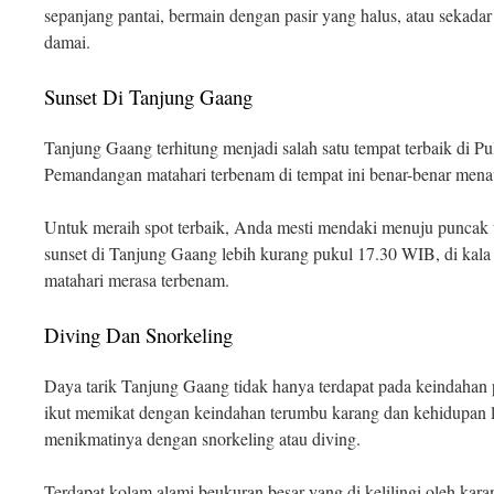
sepanjang pantai, bermain dengan pasir yang halus, atau sekada
damai.
Sunset Di Tanjung Gaang
Tanjung Gaang terhitung menjadi salah satu tempat terbaik di P
Pemandangan matahari terbenam di tempat ini benar-benar men
Untuk meraih spot terbaik, Anda mesti mendaki menuju puncak t
sunset di Tanjung Gaang lebih kurang pukul 17.30 WIB, di kala 
matahari merasa terbenam.
Diving Dan Snorkeling
Daya tarik Tanjung Gaang tidak hanya terdapat pada keindahan
ikut memikat dengan keindahan terumbu karang dan kehidupan l
menikmatinya dengan snorkeling atau diving.
Terdapat kolam alami beukuran besar yang di kelilingi oleh kara