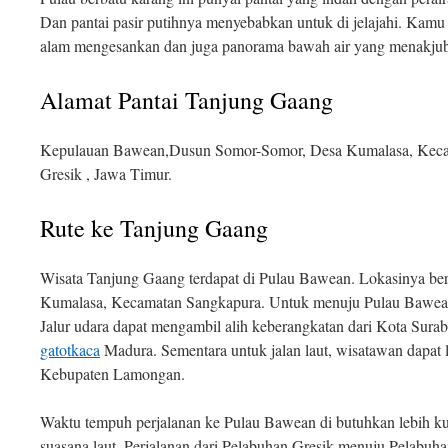
Dan pantai pasir putihnya menyebabkan untuk di jelajahi. Kamu
alam mengesankan dan juga panorama bawah air yang menakju
Alamat Pantai Tanjung Gaang
Kepulauan Bawean,Dusun Somor-Somor, Desa Kumalasa, Keca
Gresik , Jawa Timur.
Rute ke Tanjung Gaang
Wisata Tanjung Gaang terdapat di Pulau Bawean. Lokasinya b
Kumalasa, Kecamatan Sangkapura. Untuk menuju Pulau Bawean, t
Jalur udara dapat mengambil alih keberangkatan dari Kota Sur
gatotkaca
Madura. Sementara untuk jalan laut, wisatawan dapat 
Kebupaten Lamongan.
Waktu tempuh perjalanan ke Pulau Bawean di butuhkan lebih kur
suasana laut. Perjalanan dari Pelabuhan Gresik menuju Pelabu