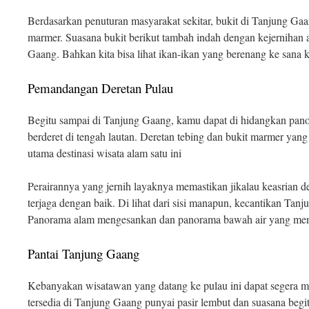
Berdasarkan penuturan masyarakat sekitar, bukit di Tanjung Ga
marmer. Suasana bukit berikut tambah indah dengan kejernihan ai
Gaang. Bahkan kita bisa lihat ikan-ikan yang berenang ke sana ke
Pemandangan Deretan Pulau
Begitu sampai di Tanjung Gaang, kamu dapat di hidangkan pan
berderet di tengah lautan. Deretan tebing dan bukit marmer ya
utama destinasi wisata alam satu ini
Perairannya yang jernih layaknya memastikan jikalau keasrian des
terjaga dengan baik. Di lihat dari sisi manapun, kecantikan Tan
Panorama alam mengesankan dan panorama bawah air yang me
Pantai Tanjung Gaang
Kebanyakan wisatawan yang datang ke pulau ini dapat segera m
tersedia di Tanjung Gaang punyai pasir lembut dan suasana begi