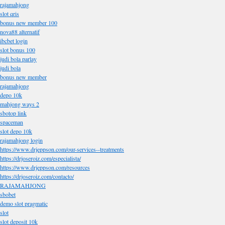
rajamahjong
slot qris
bonus new member 100
nova88 alternatif
ibcbet login
slot bonus 100
judi bola parlay
judi bola
bonus new member
rajamahjong
depo 10k
mahjong ways 2
sbotop link
spaceman
slot depo 10k
rajamahjong login
https://www.drjeppson.com/our-services--treatments
https://drjoseroiz.com/especialista/
https://www.drjeppson.com/resources
https://drjoseroiz.com/contacto/
RAJAMAHJONG
sbobet
demo slot pragmatic
slot
slot deposit 10k