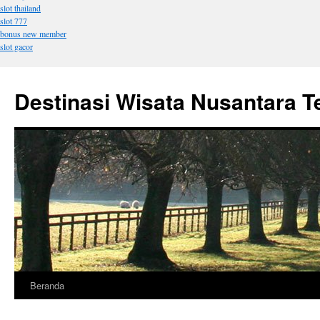
slot thailand
slot 777
bonus new member
slot gacor
Destinasi Wisata Nusantara T
Beranda
Langsung
ke