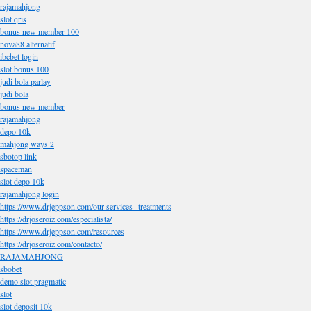
rajamahjong
slot qris
bonus new member 100
nova88 alternatif
ibcbet login
slot bonus 100
judi bola parlay
judi bola
bonus new member
rajamahjong
depo 10k
mahjong ways 2
sbotop link
spaceman
slot depo 10k
rajamahjong login
https://www.drjeppson.com/our-services--treatments
https://drjoseroiz.com/especialista/
https://www.drjeppson.com/resources
https://drjoseroiz.com/contacto/
RAJAMAHJONG
sbobet
demo slot pragmatic
slot
slot deposit 10k