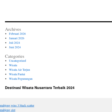
Archives
Februari 2026
Januari 2026
Juli 2024
Juni 2024
Categories
Uncategorized
Wisata
Wisata Air Terjun
Wisata Pantai
Wisata Pegunungan
Destinasi Wisata Nusantara Terbaik 2024
mahjong wins 3 black scatter
mahjong slot