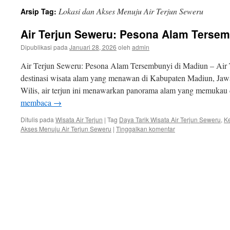
Lokasi dan Akses Menuju Air Terjun Seweru
Arsip Tag:
isi
Air Terjun Seweru: Pesona Alam Tersem
Dipublikasi pada
Januari 28, 2026
oleh
admin
Air Terjun Seweru: Pesona Alam Tersembunyi di Madiun – Air T
destinasi wisata alam yang menawan di Kabupaten Madiun, Jawa
Wilis, air terjun ini menawarkan panorama alam yang memukau
membaca
→
Ditulis pada
Wisata Air Terjun
|
Tag
Daya Tarik Wisata Air Terjun Seweru
,
Ke
Akses Menuju Air Terjun Seweru
|
Tinggalkan komentar